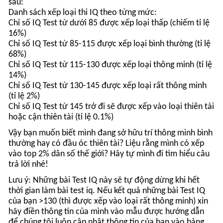
14%)
Chỉ số IQ Test từ 130-145 được xếp loại rất thông minh
(tỉ lệ 2%)
Chỉ số IQ Test từ 145 trở đi sẽ được xếp vào loại thiên tài
hoặc cận thiên tài (tỉ lệ 0.1%)
Vậy bạn muốn biết mình đang sở hữu trí thông minh bình
thường hay có đầu óc thiên tài? Liệu rằng mình có xếp
vào top 2% dân số thế giới? Hãy tự mình đi tìm hiểu câu
trả lời nhé!
Lưu ý: Những bài Test IQ này sẽ tự động dừng khi hết
thời gian làm bài test iq. Nếu kết quả những bài Test IQ
của bạn >130 (thì được xếp vào loại rất thông minh) xin
hãy điền thông tin của mình vào mẫu được hướng dẫn
để chúng tôi luôn cập nhật thông tin của bạn vào bảng
xếp hạng những Thành viên trí tuệ cao.
Tôi đã sẵn sàng!