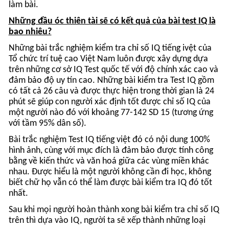
Những bài trắc nghiệm kiểm tra chỉ số IQ tiếng ivệt của
Tổ chức trí tuệ cao Việt Nam luôn được xây dựng dựa
trên những cơ sở IQ Test quốc tế với độ chính xác cao và
đảm bảo độ uy tín cao. Những bài kiểm tra Test IQ gồm
có tất cả 26 câu và được thực hiện trong thời gian là 24
phút sẽ giúp con người xác định tốt được chỉ số IQ của
một người nào đó với khoảng 77-142 SD 15 (tương ứng
với tầm 95% dân số).
Bài trắc nghiệm Test IQ tiếng việt đó có nội dung 100%
hình ảnh, cùng với mục đích là đảm bảo được tính công
bằng về kiến thức và văn hoá giữa các vùng miền khác
nhau. Được hiểu là một người không cần đi học, không
biết chữ họ vẫn có thể làm được bài kiểm tra IQ đó tốt
nhất.
Sau khi mọi người hoàn thành xong bài kiểm tra chỉ số IQ
trên thì dựa vào IQ, người ta sẽ xếp thành những loại
sau:
Danh sách xếp loại thi IQ theo từng mức:
Chỉ số IQ Test từ dưới 85 được xếp loại thấp (chiếm tỉ lệ
16%)
Chỉ số IQ Test từ 85-115 được xếp loại bình thường (tỉ lệ
68%)
Chỉ số IQ Test từ 115-130 được xếp loại thông minh (tỉ lệ