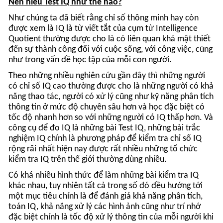
được xem là IQ là từ viết tắt của cụm từ Intelligence
Quotient thường được cho là có liên quan khá mật thiết
đến sự thành công đối với cuộc sống, với công việc, cũng
như trong vấn đề học tập của mỗi con người.
Theo những nhiều nghiên cứu gần đây thì những người
có chỉ số IQ cao thường được cho là những người có khả
năng thao tác, người có xử lý cũng như kỹ năng phân tích
thông tin ở mức độ chuyên sâu hơn và học đặc biệt có
tốc độ nhanh hơn so với những người có IQ thấp hơn. Và
công cụ để đo IQ là những bài Test IQ, những bài trắc
nghiệm IQ chính là phương pháp để kiểm tra chỉ số IQ
rộng rãi nhất hiện nay được rất nhiều những tổ chức
kiểm tra IQ trên thế giới thường dùng nhiều.
Có khá nhiều hình thức để làm những bài kiểm tra IQ
khác nhau, tuy nhiên tất cả trong số đó đều hướng tới
một mục tiêu chính là để đánh giá khả năng phân tích,
toán IQ, khả năng xử lý các hình ảnh cũng như trí nhớ
đặc biệt chính là tốc độ xử lý thông tin của mỗi người khi
làm bài.
Những đầu óc thiên tài sẽ có kết quả của bài test IQ là
bao nhiêu?